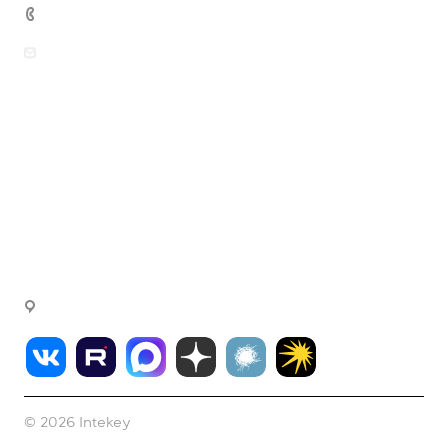
+7 (499) 444-26-21
sales@intekey.ru
Вопросы по приобретению программных
продуктов, услуг и оборудования
rudenkova@intekey.ru
Для СМИ, по вопросам рекламы,
сотрудничеству
fink@intekey.ru
Написать генеральному директору
г. Москва, Варшавское ш., д. 37а, офис 411
© 2026 Intekey