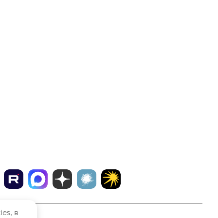
7 (499) 444-26-21
ales@intekey.ru
опросы по приобретению программных продуктов,
слуг и оборудования
udenkova@intekey.ru
ля СМИ, по вопросам рекламы, сотрудничеству
nk@intekey.ru
аписать генеральному директору
 Москва, Варшавское ш., д. 37а, офис 411
es, в