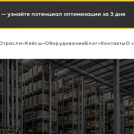
в и снижением OPEX на 15-35%
Отрасли
Кейсы
Оборудование
Блог
Контакты
О 