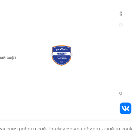
Проекты
Новости
Контакты
+
s
В
у
r
Д
fi
Н
г.
чшения работы сайт Intekey может собирать файлы cooki