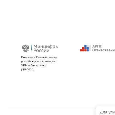
О компании
INTEKEY WMS
Услуги
Реквизиты
Внесена в Единый реестр
российских программ для
ЭВМ и баз данных
(№30020)
Для улу