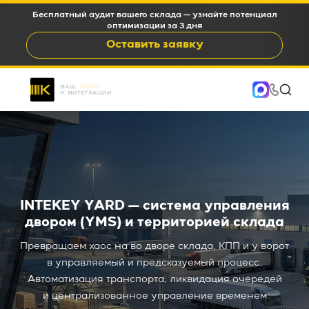
а — узнайте потенциал
WMS c окупаемостью 6-12 месяце
 3 дня
15-35%
явку
Оставить за
INTEKEY YARD — система управления
двором (YMS) и территорией склада
Превращаем хаос на во дворе склада, КПП и у ворот
в управляемый и предсказуемый процесс.
Автоматизация транспорта, ликвидация очередей
и централизованное управление временем