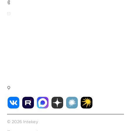
+7 (499) 444-26-21
sales@intekey.ru
Вопросы по приобретению программных
продуктов, услуг и оборудования
rudenkova@intekey.ru
Для СМИ, по вопросам рекламы,
сотрудничеству
fink@intekey.ru
Написать генеральному директору
г. Москва, Варшавское ш., д. 37а, офис 411
© 2026 Intekey