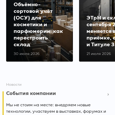
Объёмно-
сортовой учёт
(ОСУ) для
ЭТрН и скл
косметики и
сентября 
парфюмерии: как
меняется 
перестроить
приёмке, 
склад
и Титуле 3
30 июля 2026
21 июля 2026
Новости
События компании
Мы не стоим на месте: внедряем новые
технологии, участвуем в выставках, форумах и