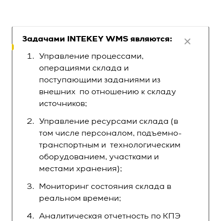
Характеристики тары
ВГХ товара
Задачами INTEKEY WMS являются:
Срок годности
Управление процессами,
Партионный учёт
операциями склада и
поступающими заданиями из
Приёмка валом или на паллет
внешних по отношению к складу
Доверительная приёмка
источников;
Размещение товара (рекомендация
размещения по правилам)
Управление ресурсами склада (в
Ручное создание документа на размещение
том числе персоналом, подъемно-
Автоматическое создание задач на
транспортным и технологическим
размещение
оборудованием, участками и
Размещение товара параллельно приёмке
местами хранения);
Настройка приоритета размещения товара
Мониторинг состояния склада в
Подбор товара
реальном времени;
Подбора товара в разрезе ед. измерения
Аналитическая отчетность по КПЭ