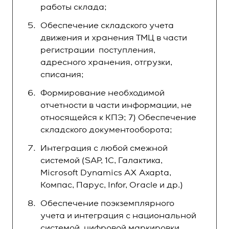
работы склада;
Подбор тарой
Обеспечение складского учета
PICK BY STOCK (Наборка заказа на тару)
движения и хранения ТМЦ в части
Подбор по правилам FIFO, LIFO, FEFO
регистрации поступления,
адресного хранения, отгрузки,
Подбор от минимального остатка
списания;
Ограничение количества сборки по строкам
Формирование необходимой
Отгрузка
отчетности в части информации, не
Отгрузка оператором ВМС по кнопке
относящейся к КПЭ; 7) Обеспечение
складского документооборота;
Ручное создание документа на отгрузку
Интеграция с любой смежной
Отгрузка через ТСД валом и поштучно
системой (SAP, 1С, Галактика,
Автоматическое формирование задач отгрузки
Microsoft Dynamics AX Axapta,
Управление заказами на отгрузку (в том числе
Компас, Парус, Infor, Oracle и др.)
перемещения между складами, реализация,
внутреннее потребление)
Обеспечение поэкземплярного
Работа с видами упаковки
учета и интеграция с национальной
Управление учетом по товарам с разными
системой цифровой маркировки
конфигурациями упаковок