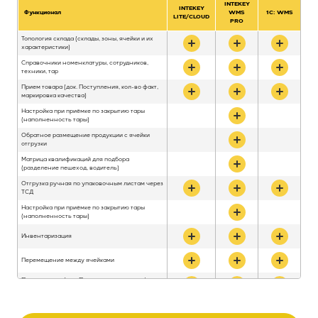
INTEKEY
INTEKEY
Функционал
WMS
1С: WMS
LITE/CLOUD
PRO
Топология склада (склады, зоны, ячейки и их
характеристики)
Справочники номенклатуры, сотрудников,
техники, тар
Прием товара (док. Поступления, кол-во факт,
маркировка качества)
Настройка при приёмке по закрытию тары
(наполненность тары)
Обратное размещение продукции с ячейки
отгрузки
Матрица квалификаций для подбора
(разделение пешеход, водитель)
Отгрузка ручная по упаковочным листам через
ТСД
Настройка при приёмке по закрытию тары
(наполненность тары)
Инвентаризация
Перемещение между ячейками
Прием товара (док. Поступления, кол-во факт,
маркировка качества)
Перемещение через транзитную ячейку