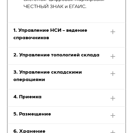
Ручная блокировка партии для дальнейшего
ЧЕСТНЫЙ ЗНАК и ЕГАИС.
подбора и отгрузки
Блокировка партии до результата проверки
качества
Пополнение для подбора (по принципу
min/max)
1. Управление НСИ – ведение
Работа с комплектами,
справочников
комплектация\разукомплектация
Работа в онлайне с использованием радио
терминалов
2. Управление топологией склада
3. Управление складскими
операциями
4. Приемка
5. Размещение
6. Хранение