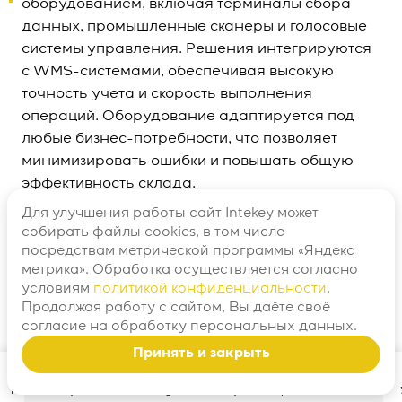
оборудованием, включая терминалы сбора
данных, промышленные сканеры и голосовые
системы управления. Решения интегрируются
с WMS-системами, обеспечивая высокую
точность учета и скорость выполнения
операций. Оборудование адаптируется под
любые бизнес-потребности, что позволяет
минимизировать ошибки и повышать общую
эффективность склада.
Для улучшения работы сайт Intekey может
собирать файлы cookies, в том числе
Терминалы сбора данных
посредствам метрической программы «Яндекс
метрика». Обработка осуществляется согласно
условиям
политикой конфиденциальности
.
Портативный компьютер со встроенным
Продолжая работу с сайтом, Вы даёте своё
сканером штрихкода. Он применяется
согласие
на обработку персональных данных.
для автоматизации товарного учета на
Принять и закрыть
складах. Устройство сканирует
штрихкоды с этикеток, обрабатывает
Главная
Поиск
Telegram
Решения и отрасли
Контакты