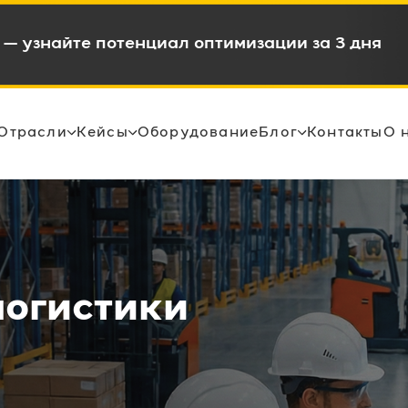
в и снижением OPEX на 15-35%
Отрасли
Кейсы
Оборудование
Блог
Контакты
О 
логистики