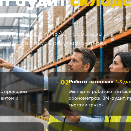
ит аудит
склад
: от выгрузок WMS/1С и работы «в
ния ROI и защиты результатов перед
02
Работа «в полях»
3–5 дн
С, проводим
Эксперты работают на скл
ентом и
хронометраж, 3M-аудит, п
«ногами груза».