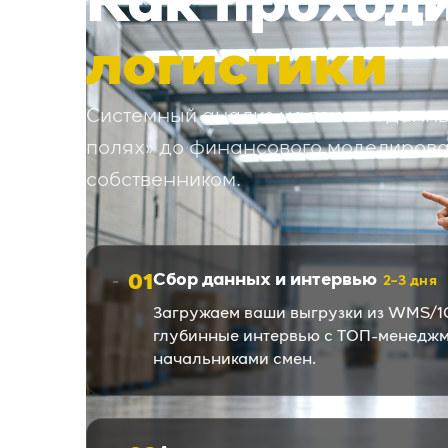
Как проход
логистики
Системный анализ на точных данных
полях» до финансового моделирова
собственником.
01
Сбор данных и интервью
2–3 дня
Загружаем ваши выгрузки из WMS/1
глубинные интервью с ТОП-менеджм
начальниками смен.