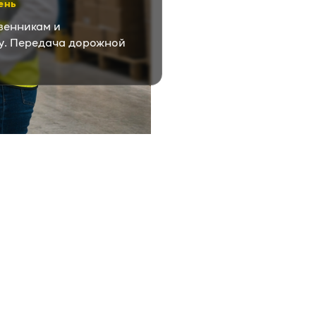
день
венникам и
у. Передача дорожной