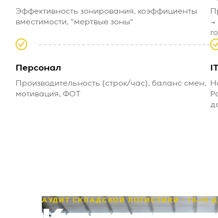
Эффективность зонирования, коэффициенты
П
вместимости, "мертвые зоны"
→
г
Персонал
I
Производительность (строк/час), баланс смен,
Н
мотивация, ФОТ
Р
д
АУДИТ СКЛАДСКОЙ ЛОГИСТИКИ · 10–15 