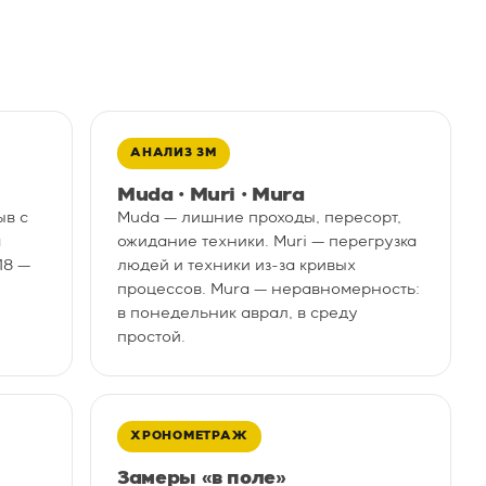
АНАЛИЗ 3M
Muda · Muri · Mura
ыв с
Muda — лишние проходы, пересорт,
а
ожидание техники. Muri — перегрузка
18 —
людей и техники из-за кривых
процессов. Mura — неравномерность:
в понедельник аврал, в среду
простой.
ХРОНОМЕТРАЖ
Замеры «в поле»