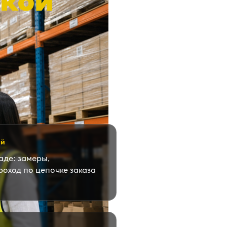
ской
ей
аде: замеры,
роход по цепочке заказа