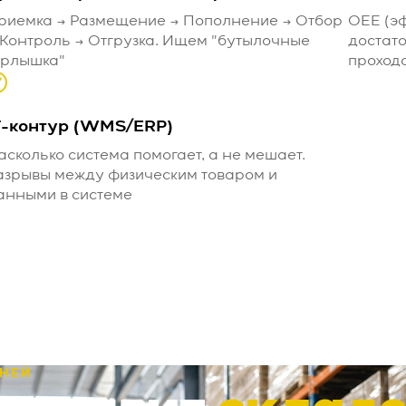
риемка → Размещение → Пополнение → Отбор
OEE (э
 Контроль → Отгрузка. Ищем "бутылочные
достато
орлышка"
проходо
T-контур (WMS/ERP)
асколько система помогает, а не мешает.
азрывы между физическим товаром и
анными в системе
ДНЕЙ