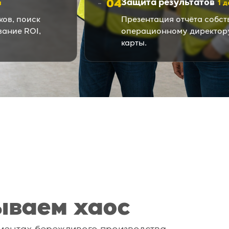
04
Защита результатов
й
1 
ков, поиск
Презентация отчёта собст
ание ROI,
операционному директор
карты.
ываем хаос