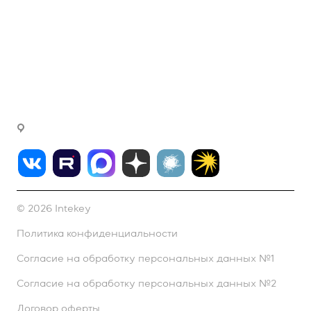
rudenkova@intekey.ru
Для СМИ, по вопросам рекламы,
сотрудничеству
fink@intekey.ru
Написать генеральному директору
г. Москва, Варшавское ш., д. 37а, офис 411
© 2026 Intekey
Политика конфиденциальности
Согласие на обработку персональных данных №1
Согласие на обработку персональных данных №2
Договор оферты