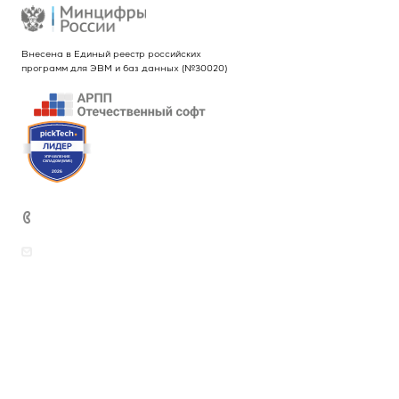
Внесена в Единый реестр российских
программ для ЭВМ и баз данных (№30020)
+7 (499) 444-26-21
sales@intekey.ru
Вопросы по приобретению программных
продуктов, услуг и оборудования
rudenkova@intekey.ru
Для СМИ, по вопросам рекламы,
сотрудничеству