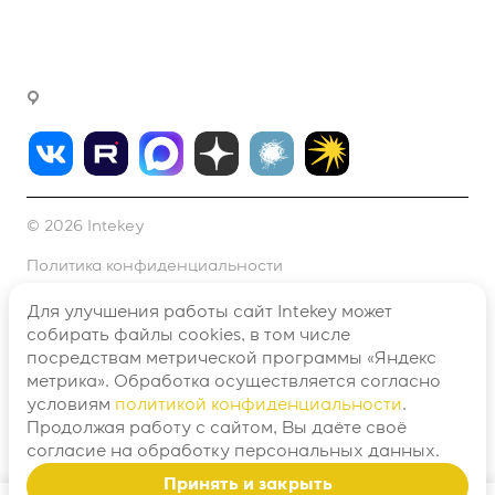
fink@intekey.ru
Написать генеральному директору
г. Москва, Варшавское ш., д. 37а, офис 411
© 2026 Intekey
Политика конфиденциальности
Согласие на обработку персональных данных №1
Для улучшения работы сайт Intekey может
собирать файлы cookies, в том числе
Согласие на обработку персональных данных №2
посредствам метрической программы «Яндекс
метрика». Обработка осуществляется согласно
Договор оферты
условиям
политикой конфиденциальности
.
Продолжая работу с сайтом, Вы даёте своё
Разработано в
согласие
на обработку персональных данных.
Принять и закрыть