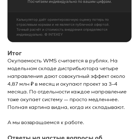
Посчитаем индивидуально по вашим цифрам.
Калькулятор даёт ориентировочную оценку потерь по
отраслевым нормам и не является публичной офертой.
Точный расчёт и стоимость внедрения определяются
индивидуально. © INTEKEY
Итог
Окупаемость WMS считается в рублях. На
модельном складе дистрибьютора четыре
направления дают совокупный эффект около
4,87 млн ₽ в месяц и окупают проект за 3–4
месяца. По отдельности каждое направление
тоже окупает систему — просто медленнее.
Полная картина видна, когда их складывают.
А мы возвращаемся к работе.
Ответы на частые вопросы об