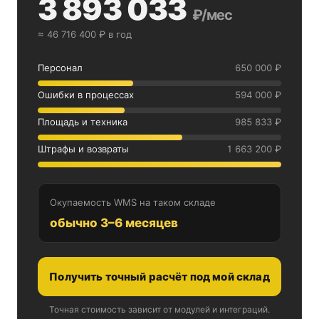
3 893 033
₽/мес
≈ 46 716 400 ₽ в год
Персонал
650 000 ₽
Ошибки в процессах
594 000 ₽
Площадь и техника
985 833 ₽
Штрафы и возвраты
1 663 200 ₽
Окупаемость WMS на таком складе
обычно 3–6 месяцев
Получить точный расчёт под мой склад
Точная стоимость зависит от модулей и интеграций.