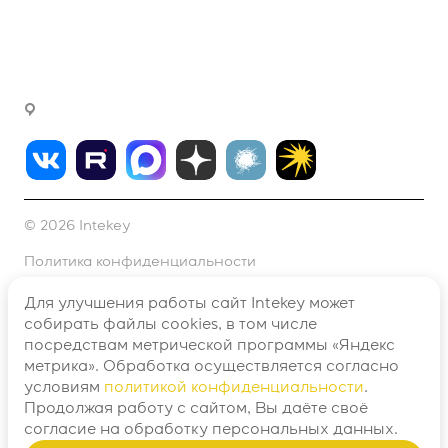
fink@intekey.ru
Написать генеральному директору
г. Москва, Варшавское ш., д. 37а, офис 411
© 2026 Intekey
Политика конфиденциальности
Согласие на обработку персональных данных №1
Для улучшения работы сайт Intekey может
собирать файлы cookies, в том числе
Согласие на обработку персональных данных №2
посредствам метрической программы «Яндекс
метрика». Обработка осуществляется согласно
Договор оферты
условиям
политикой конфиденциальности
.
Продолжая работу с сайтом, Вы даёте своё
Разработано в
согласие
на обработку персональных данных.