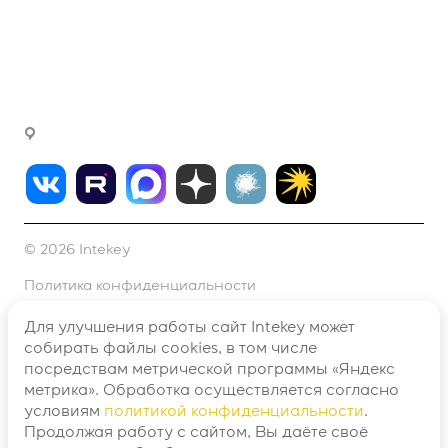
сотрудничеству
fink@intekey.ru
Написать генеральному директору
г. Москва, Варшавское ш., д. 37а, офис 411
© 2026 Intekey
Политика конфиденциальности
Согласие на обработку персональных данных №1
Для улучшения работы сайт Intekey может
собирать файлы cookies, в том числе
Согласие на обработку персональных данных №2
посредствам метрической программы «Яндекс
метрика». Обработка осуществляется согласно
Договор оферты
условиям
политикой конфиденциальности
.
Продолжая работу с сайтом, Вы даёте своё
Разработано в