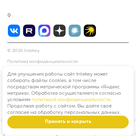
г. Москва, Варшавское ш., д. 37а, офис 411
© 2026 Intekey
Политика конфиденциальности
Согласие на обработку персональных данных №1
Для улучшения работы сайт Intekey может
собирать файлы cookies, в том числе
Согласие на обработку персональных данных №2
посредствам метрической программы «Яндекс
метрика». Обработка осуществляется согласно
Договор оферты
условиям
политикой конфиденциальности
.
Продолжая работу с сайтом, Вы даёте своё
Разработано в
согласие
на обработку персональных данных.
Принять и закрыть
Главная
Поиск
Telegram
Решения и отрасли
Контакты