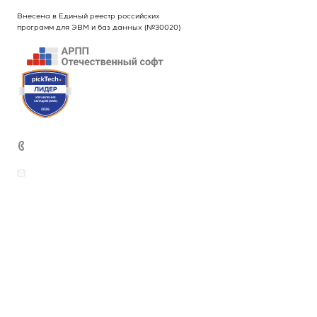
Внесена в Единый реестр российских
программ для ЭВМ и баз данных (№30020)
+7 (499) 444-26-21
sales@intekey.ru
Вопросы по приобретению программных
продуктов, услуг и оборудования
rudenkova@intekey.ru
Для СМИ, по вопросам рекламы,
сотрудничеству
fink@intekey.ru
Написать генеральному директору