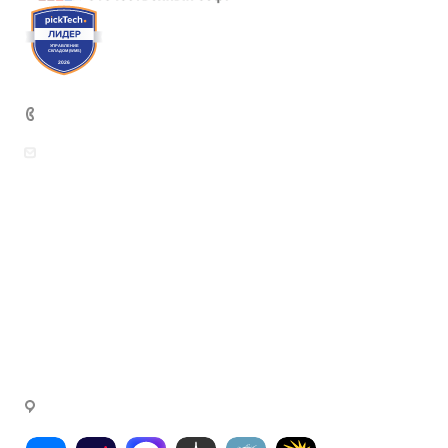
+7 (499) 444-26-21
sales@intekey.ru
Вопросы по приобретению программных
продуктов, услуг и оборудования
rudenkova@intekey.ru
Для СМИ, по вопросам рекламы,
сотрудничеству
fink@intekey.ru
Написать генеральному директору
г. Москва, Варшавское ш., д. 37а, офис 411