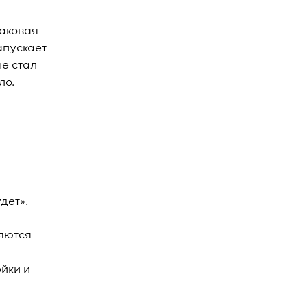
таковая
апускает
е стал
ло.
дет».
няются
йки и