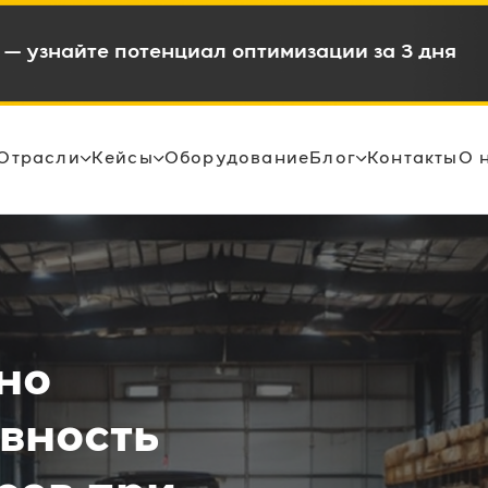
в и снижением OPEX на 15-35%
Отрасли
Кейсы
Оборудование
Блог
Контакты
О 
но
вность