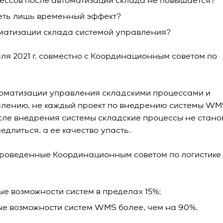
ессов после автоматизации склада не повышается?
еть лишь временный эффект?
оматизации склада системой управления?
я 2021 г. совместно с Координационным советом по
оматизации управления складскими процессами и
алению, не каждый проект по внедрению системы WM
осле внедрения системы складские процессы не стано
длиться, а ее качество упасть.
роведенные Координационным советом по логистике 
е возможности систем в пределах 15%;
ые возможности систем WMS более, чем на 90%.