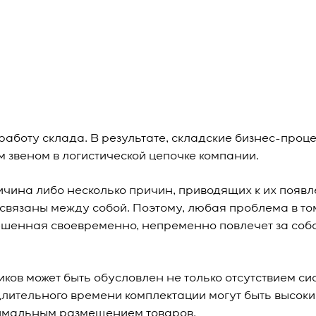
аботу склада. В результате, складские бизнес-проц
 звеном в логистической цепочке компании.
ичина либо несколько причин, приводящих к их появл
освязаны между собой. Поэтому, любая проблема в то
ешенная своевременно, непременно повлечет за соб
иков может быть обусловлен не только отсутствием си
длительного времени комплектации могут быть высоки
тимальным размещением товаров.