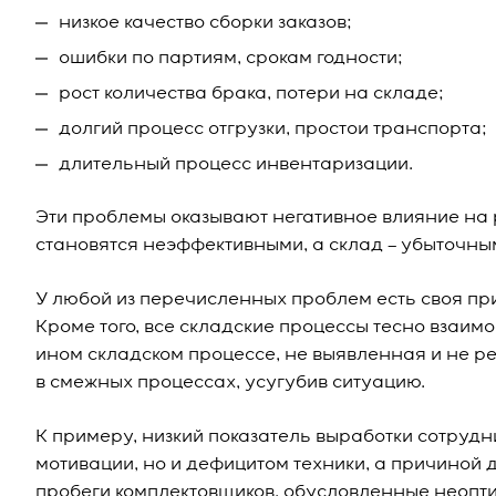
низкое качество сборки заказов;
ошибки по партиям, срокам годности;
рост количества брака, потери на складе;
долгий процесс отгрузки, простои транспорта;
длительный процесс инвентаризации.
Эти проблемы оказывают негативное влияние на р
становятся неэффективными, а склад – убыточным
У любой из перечисленных проблем есть своя пр
Кроме того, все складские процессы тесно взаим
ином складском процессе, не выявленная и не р
в смежных процессах, усугубив ситуацию.
К примеру, низкий показатель выработки сотрудн
мотивации, но и дефицитом техники, а причиной 
пробеги комплектовщиков, обусловленные неоп