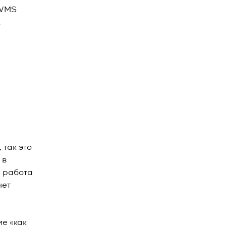
 WMS
х
е
 так это
 в
 работа
нет
е «как