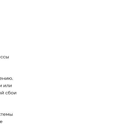
ессы
ению.
м или
ой сбои
стемы
е