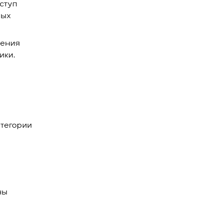
ступ
лых
ления
ики.
тегории
ны