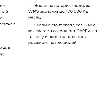
Внешние потери склада: как
ние
WMS экономит до 470 000 ₽ в
ьной
месяц
же
ректнее
Сколько стоит склад без WMS:
как система сокращает CAPEX на
технику и помогает отложить
расширение площадей
жения
ую