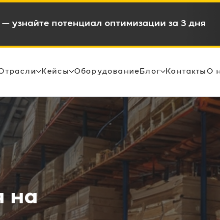
в и снижением OPEX на 15-35%
Отрасли
Кейсы
Оборудование
Блог
Контакты
О 
 на