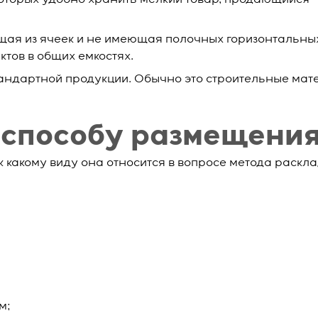
оторых удобно хранить мелкий товар, продающийся
ящая из ячеек и не имеющая полочных горизонтальны
тов в общих емкостях.
андартной продукции. Обычно это строительные мат
 способу размещени
 к какому виду она относится в вопросе метода раскла
м;