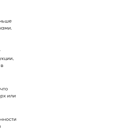
еньше
ками.
т
укции,
 в
 что
рх или
енности
а