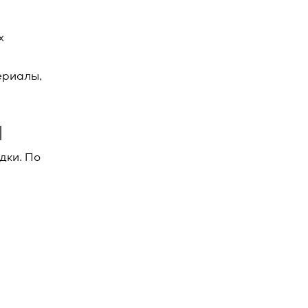
х
ериалы,
я
дки. По