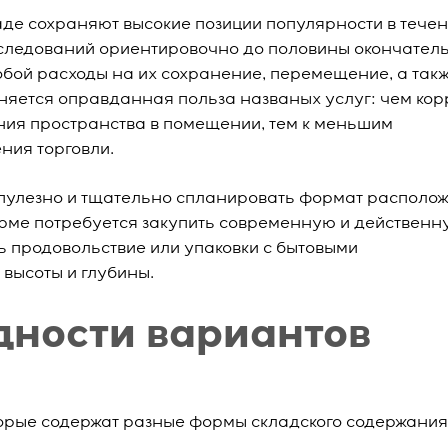
аде сохраняют высокие позиции популярности в тече
следований ориентировочно до половины окончател
бой расходы на их сохранение, перемещение, а так
сняется оправданная польза названых услуг: чем кор
ия пространства в помещении, тем к меньшим
ния торговли.
рупулезно и тщательно спланировать формат располо
ирме потребуется закупить современную и действенн
ь продовольствие или упаковки с бытовыми
высоты и глубины.
дности вариантов
торые содержат разные формы складского содержания