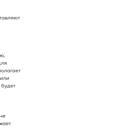
ставляют
ю,
для
полагает
 или
 будет
не
ижает