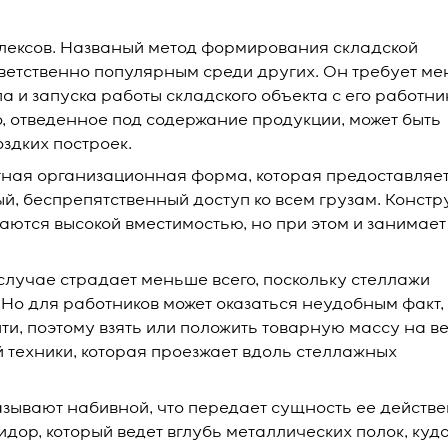
лексов. Названый метод формирования складской
ветственно популярным среди других. Он требует м
а и запуска работы складского объекта с его работни
о, отведенное под содержание продукции, может быть
здких построек.
тная организационная форма, которая предоставляе
, беспрепятственный доступ ко всем грузам. Констр
ются высокой вместимостью, но при этом и занимает
случае страдает меньше всего, поскольку стеллажи
 Но для работников может оказаться неудобным факт,
и, поэтому взять или положить товарную массу на ве
 техники, которая проезжает вдоль стеллажных
зывают набивной, что передает сущность ее действ
дор, который ведет вглубь металлических полок, куд