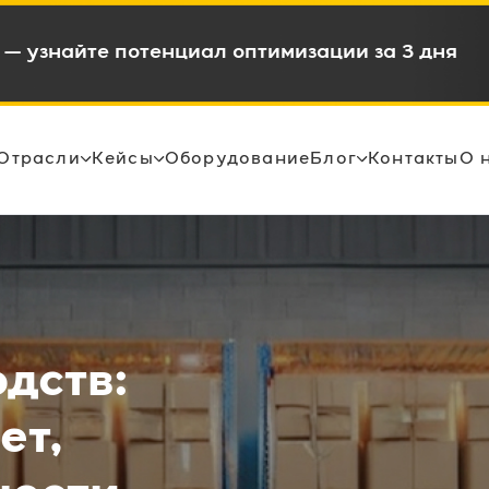
в и снижением OPEX на 15-35%
Отрасли
Кейсы
Оборудование
Блог
Контакты
О 
дств:
ет,