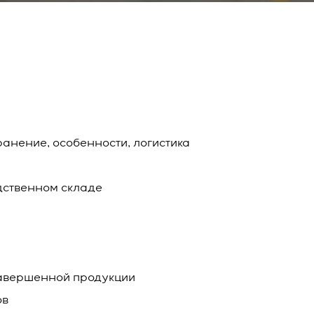
ранение, особенности, логистика
дственном складе
авершенной продукции
ов