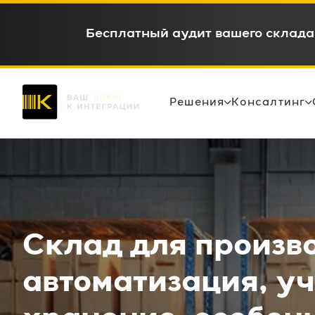
WMS c окупаемостью 6-12 месяце
Решения
Консалтинг
Склад для произво
автоматизация, уч