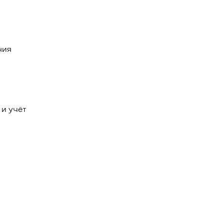
ния
 и учёт